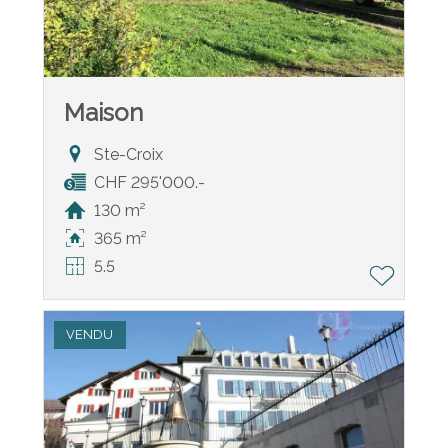
Maison
Ste-Croix
CHF 295'000.-
130 m²
365 m²
5.5
VENDU