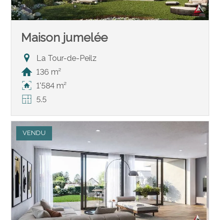
Maison jumelée
La Tour-de-Peilz
136 m²
1'584 m²
5.5
VENDU