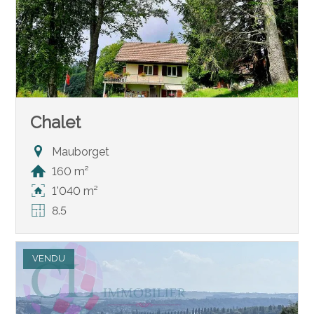
Chalet
Mauborget
160 m²
1'040 m²
8.5
VENDU