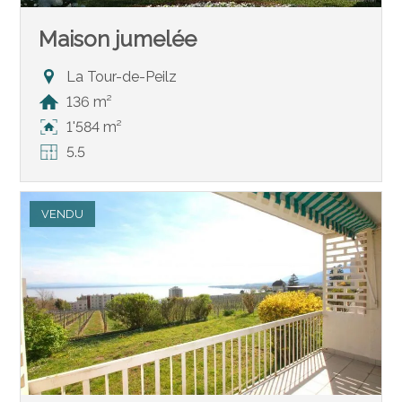
Maison jumelée
La Tour-de-Peilz
136 m²
1'584 m²
5.5
VENDU