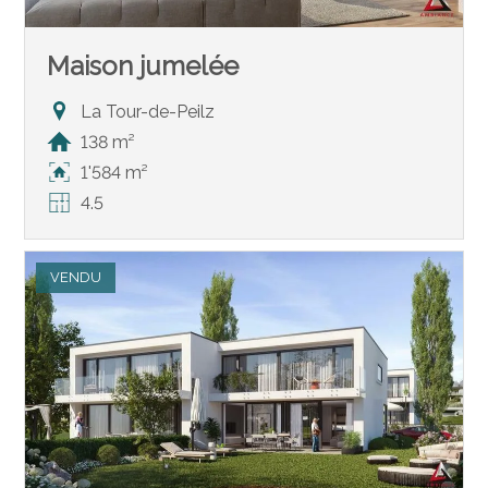
Maison jumelée
La Tour-de-Peilz
138 m²
1'584 m²
4.5
VENDU