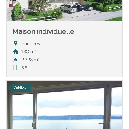
Maison individuelle
Baulmes
180 m²
2'328 m²
5.5
VENDU