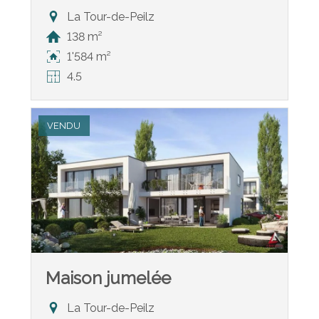
La Tour-de-Peilz
138 m²
1'584 m²
4.5
VENDU
Maison jumelée
La Tour-de-Peilz