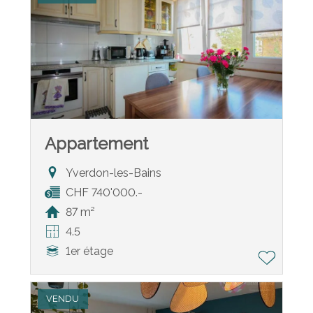
Appartement
Yverdon-les-Bains
CHF 740'000.-
87 m²
4.5
1er étage
VENDU