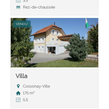
3.5
Rez-de-chaussée
VENDU
Villa
Cossonay-Ville
175 m²
5.5