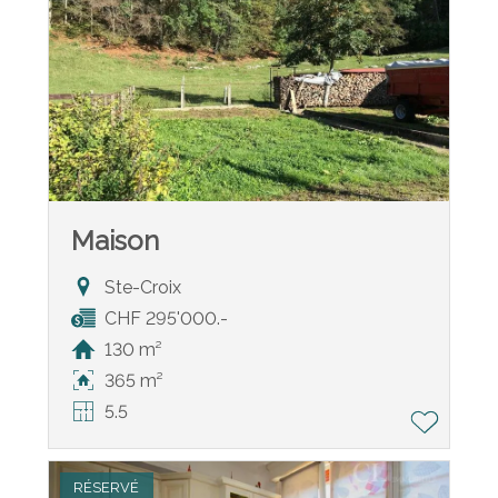
Maison
Ste-Croix
CHF 295'000.-
130 m²
365 m²
5.5
RÉSERVÉ