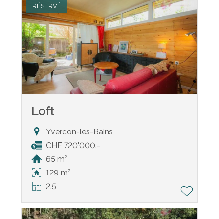
RÉSERVÉ
Loft
Yverdon-les-Bains
CHF 720'000.-
65 m²
129 m²
2.5