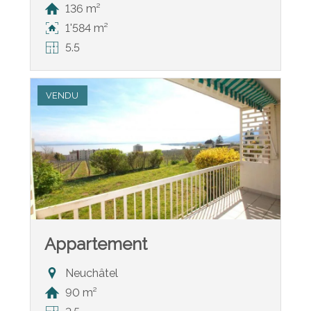
136 m²
1'584 m²
5.5
VENDU
Appartement
Neuchâtel
90 m²