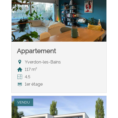
Appartement
Yverdon-les-Bains
117 m²
4.5
1er étage
VENDU