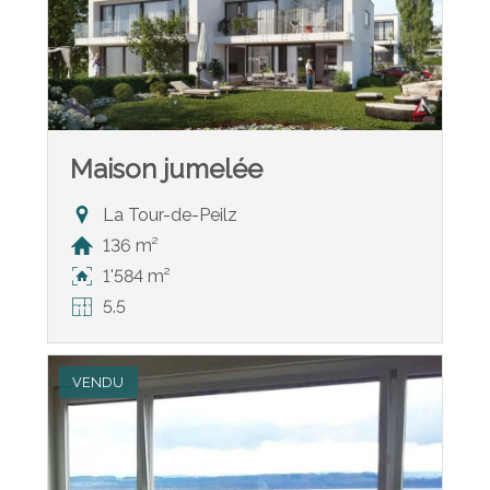
Maison jumelée
La Tour-de-Peilz
136 m²
1'584 m²
5.5
VENDU