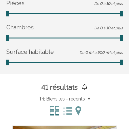
Pièces
De
0
à
10
et plus
Chambres
De
0
à
10
et plus
Surface habitable
De
0 m²
à
500 m²
et plus
41
résultats
Tri:
Biens les - récents