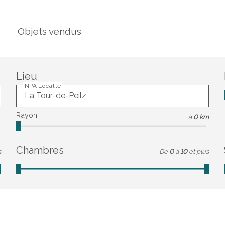
Objets vendus
Lieu
NPA Localité
Rayon
à
0 km
Chambres
s
De
0
à
10
et plus