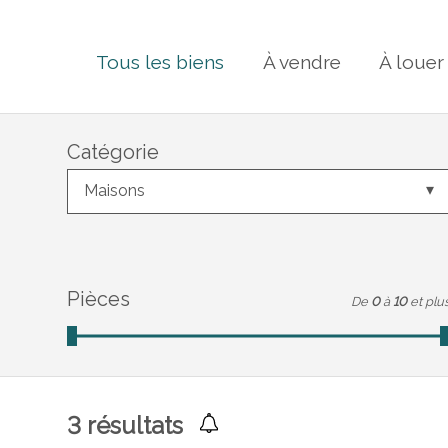
Tous les biens
À vendre
À louer
Catégorie
Maisons
Pièces
De
0
à
10
et plu
3
résultats