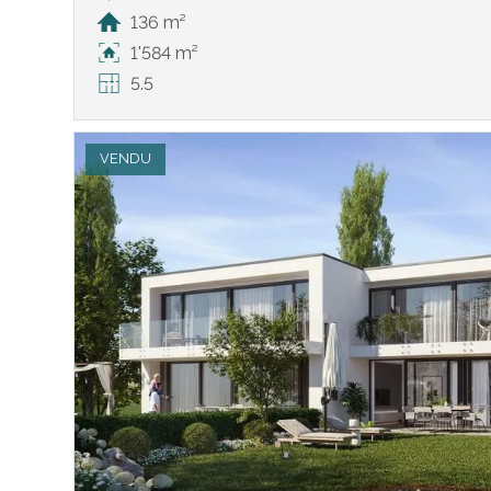
136 m²
1'584 m²
5.5
VENDU