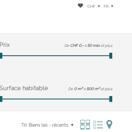
CHF
FR
Prix
De
CHF 0.-
à
50 mio
et plus
Surface habitable
De
0 m²
à
500 m²
et plus
Tri:
Biens les - récents