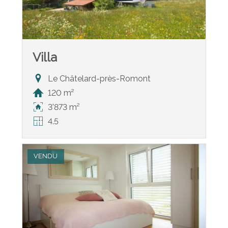
Villa
Le Châtelard-près-Romont
120 m²
3'873 m²
4.5
VENDU