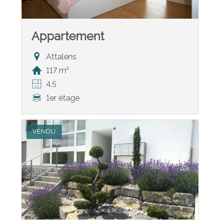
Appartement
Attalens
117 m²
4.5
1er étage
VENDU