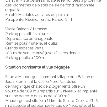
En hiver, Piste de ski familiale et remontées à proximité,
des kilomètres de pistes de ski de fond, randonnée
raquette.
En été, Multiples activités de plein air :
Parapente. Piscine. Tennis, Rando, VTT.
Vaste Balcon / terrasse
Parking privatif 4 voitures
Dépendance aménageable
Remise pour matériel et outils
Grands espaces verts
100 m de sentier privé jusqu'à la résidence.
Parking public à 100 m.
Situation dominante et vue dégagée
.
Situé à Mauborget, charmant village du «Balcon du
Jura», dominant la vallée Nord-Vaudoise,
ce magnifique chalet de 2 logements offre un
volume de 569 m3 répartis sur 3 niveaux et implanté
sur une parcelle de plus de 1000 m2.
Mauborget est située à 11 km de Sainte-Croix, à 1'143
m d’altitude et surplombe le Lac de Neuchâtel et la