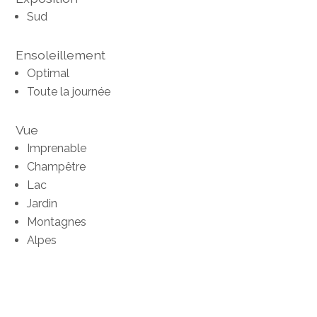
Sud
Ensoleillement
Optimal
Toute la journée
Vue
Imprenable
Champêtre
Lac
Jardin
Montagnes
Alpes
®
Logiciel Immomig
2004-2026 par IMMOMIG SA | Tous droits réservés |
Nos annonces sur
dreamo.ch