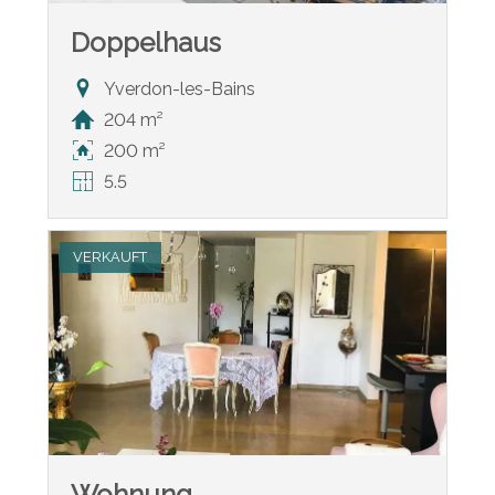
Doppelhaus
Yverdon-les-Bains
204 m²
200 m²
5.5
VERKAUFT
Wohnung