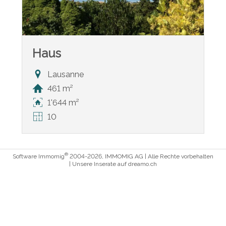
Haus
Lausanne
461 m²
1'644 m²
10
®
Software Immomig
2004-2026, IMMOMIG AG | Alle Rechte vorbehalten
| Unsere Inserate auf
dreamo.ch