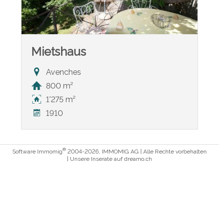
Mietshaus
Avenches
800 m²
1'275 m²
1910
®
Software Immomig
2004-2026, IMMOMIG AG | Alle Rechte vorbehalten
| Unsere Inserate auf
dreamo.ch