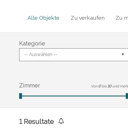
Alle Objekte
Zu verkaufen
Zu m
Kategorie
-- Auswählen --
Zimmer
Von
0
bis
10
und meh
1
Resultate