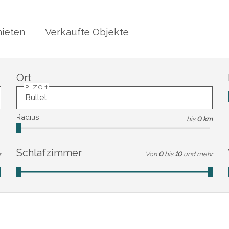
ieten
Verkaufte Objekte
Ort
PLZ Ort
Radius
bis
0 km
Schlafzimmer
r
Von
0
bis
10
und mehr