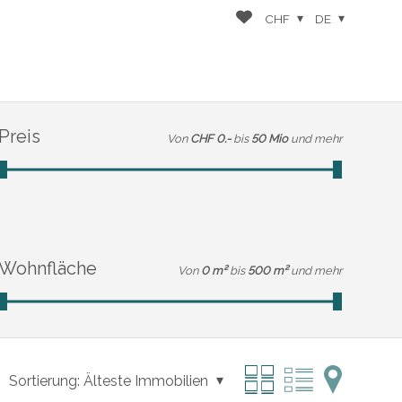
CHF
DE
Preis
Von
CHF 0.-
bis
50 Mio
und mehr
Wohnfläche
Von
0 m²
bis
500 m²
und mehr
Sortierung:
Älteste Immobilien