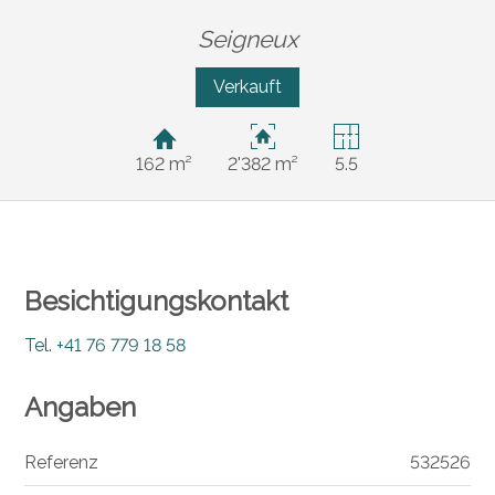
Seigneux
Verkauft
162 m²
2'382 m²
5.5
Besichtigungskontakt
Tel.
+41 76 779 18 58
Angaben
Referenz
532526