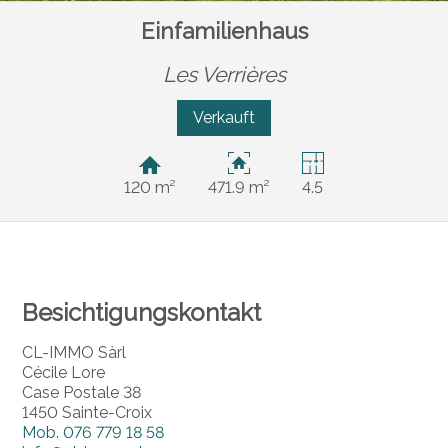
Einfamilienhaus
Les Verrières
Verkauft
120 m²
471.9 m²
4.5
Besichtigungskontakt
CL-IMMO Sàrl
Cécile Lore
Case Postale 38
1450 Sainte-Croix
Mob.
076 779 18 58