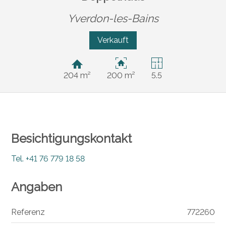
Yverdon-les-Bains
Verkauft
204 m²
200 m²
5.5
Besichtigungskontakt
Tel.
+41 76 779 18 58
Angaben
Referenz
772260