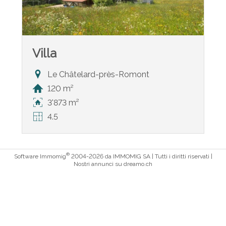
Villa
Le Châtelard-près-Romont
120 m²
3'873 m²
4.5
®
Software Immomig
2004-2026 da IMMOMIG SA | Tutti i diritti riservati |
Nostri annunci su
dreamo.ch