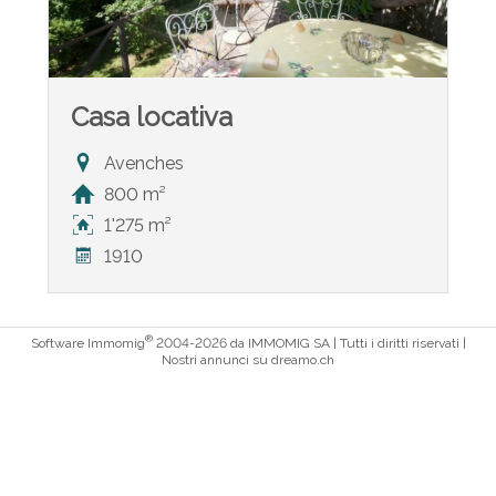
Casa locativa
Avenches
800 m²
1'275 m²
1910
®
Software Immomig
2004-2026 da IMMOMIG SA | Tutti i diritti riservati |
Nostri annunci su
dreamo.ch