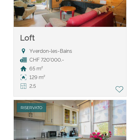
Loft
Yverdon-les-Bains
CHF 720'000.-
65 m²
129 m²
2.5
RISERVATO