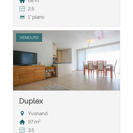
68 m²
2.5
1° piano
VENDUTO
Duplex
Yvonand
97 m²
3.5