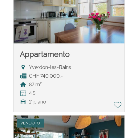
Appartamento
Yverdon-les-Bains
CHF 740'000.-
87 m²
4.5
1° piano
VENDUTO