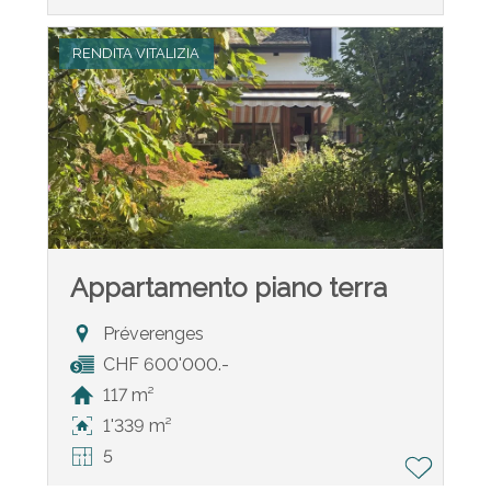
RENDITA VITALIZIA
Appartamento piano terra
Préverenges
CHF 600'000.-
117 m²
1'339 m²
5