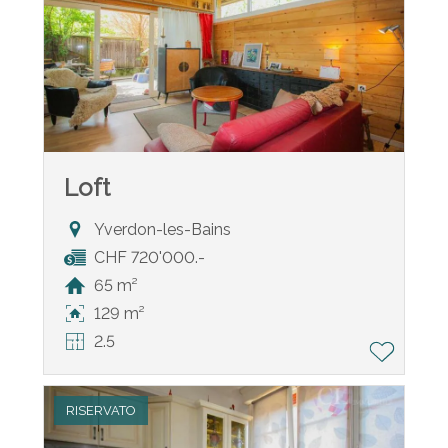
Loft
Yverdon-les-Bains
CHF 720'000.-
65 m²
129 m²
2.5
RISERVATO