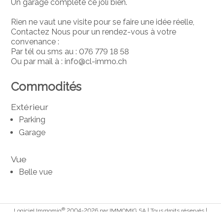
Un garage complète ce joli bien.
Rien ne vaut une visite pour se faire une idée réelle,
Contactez Nous pour un rendez-vous à votre
convenance :
Par tél ou sms au : 076 779 18 58
Ou par mail à : info@cl-immo.ch
Commodités
Extérieur
Parking
Garage
Vue
Belle vue
®
Logiciel Immomig
2004-2026 par IMMOMIG SA | Tous droits réservés |
Nos annonces sur
dreamo.ch